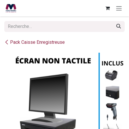
Se rendre au contenu
Pack Caisse Enregistreuse